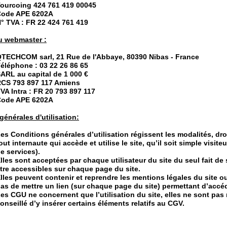
ourcoing 424 761 419 00045
Code APE 6202A
° TVA : FR 22 424 761 419
 webmaster :
TECHCOM sarl, 21 Rue de l'Abbaye, 80390 Nibas - France
éléphone : 03 22 26 86 65
ARL au capital de 1 000 €
CS 793 897 117 Amiens
VA Intra : FR 20 793 897 117
Code APE 6202A
générales d'utilisation:
es Conditions générales d’utilisation régissent les modalités, droit
out internaute qui accède et utilise le site, qu’il soit simple vis
e services).
lles sont acceptées par chaque utilisateur du site du seul fait de 
tre accessibles sur chaque page du site.
lles peuvent contenir et reprendre les mentions légales du site ou
as de mettre un lien (sur chaque page du site) permettant d’accé
es CGU ne concernent que l’utilisation du site, elles ne sont pas 
onseillé d’y insérer certains éléments relatifs au CGV.