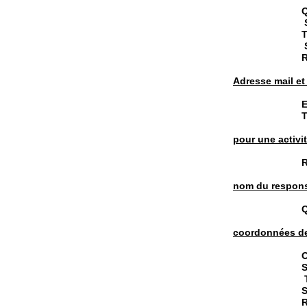
Q
S
T
S
R
Adresse mail e
E
T
pour une activi
R
nom du responsa
Q
coordonnées de 
S
T
S