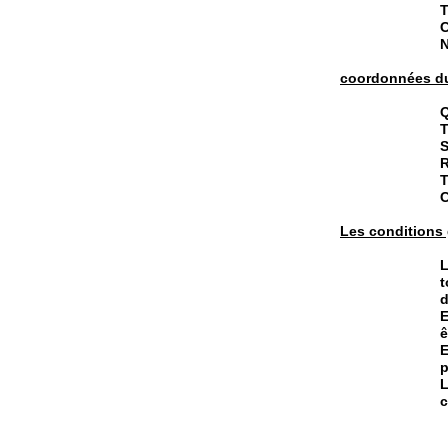
T
N
coordonnées du
Q
T
S
R
T
Les conditions 
L
t
d
E
ê
E
p
L
c