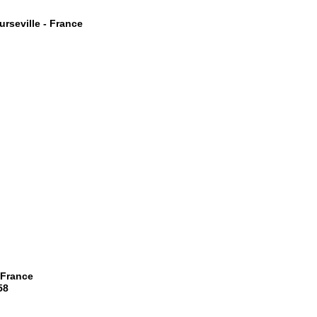
rseville - France
 France
58