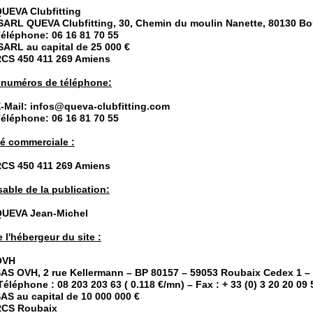
UEVA Clubfitting
ARL QUEVA Clubfitting, 30, Chemin du moulin Nanette, 80130 Bou
éléphone: 06 16 81 70 55
ARL au capital de 25 000 €
CS 450 411 269 Amiens
t numéros de téléphone:
-Mail: infos@queva-clubfitting.com
éléphone: 06 16 81 70 55
té commerciale :
CS 450 411 269 Amiens
ble de la publication:
UEVA Jean-Michel
l'hébergeur du site :
OVH
AS OVH, 2 rue Kellermann – BP 80157 – 59053 Roubaix Cedex 1 –
éléphone : 08 203 203 63 ( 0.118 €/mn) – Fax : + 33 (0) 3 20 20 09 
AS au capital de 10 000 000 €
RCS Roubaix